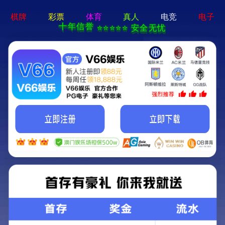
问鼎pg官网-免费下载
T
o
g
g
l
e
2026第18届世界太阳能光伏暨储能产业
S
e
a
博览会9月广州启幕 搭建全球光储产业合
r
c
作枢纽
h
2026-07-08
鸿威编辑
97660