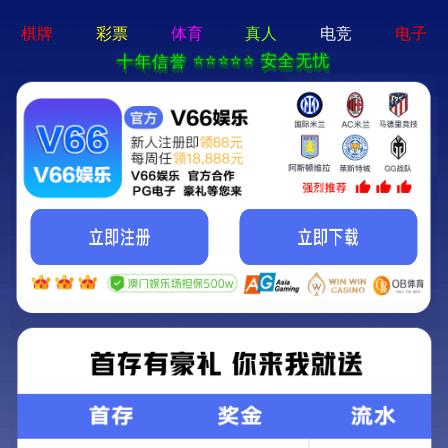
问鼎pg官网-免费下载
T
o
g
g
l
e
全部
精选图库
视频欣赏
S
e
a
r
c
h