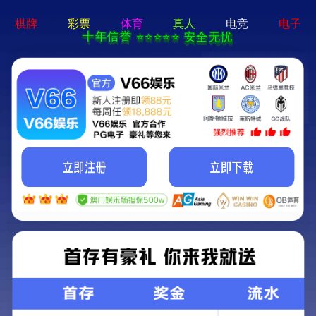
问鼎pg官网-免费下载
T
o
g
g
l
e
2026第18届世界太阳能光伏暨储能产业
S
e
a
博览会将于9月16日-18日在广州·中国进
r
c
出口商品交易会展馆B区隆重举办。
h
2025-12-23
鸿威编辑
96708