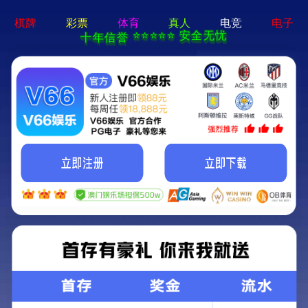
问鼎pg官网-免费下载
T
o
g
g
l
e
2026亚洲花卉产业博览会将于5月15日至
S
e
a
17日在广州中国进出口商品交易会展馆
r
c
（琶洲展馆）盛大举办。
h
2025-10-29
鸿威编辑
98495